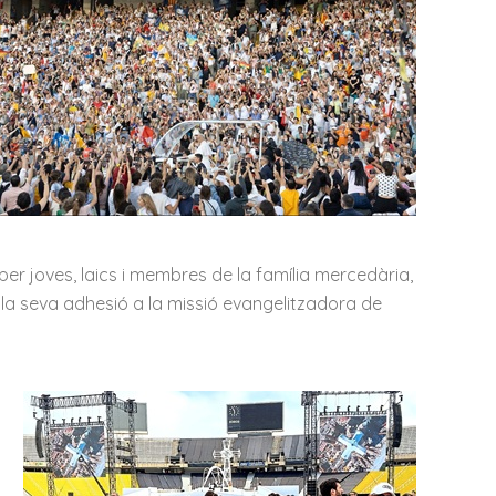
r joves, laics i membres de la família mercedària,
 la seva adhesió a la missió evangelitzadora de