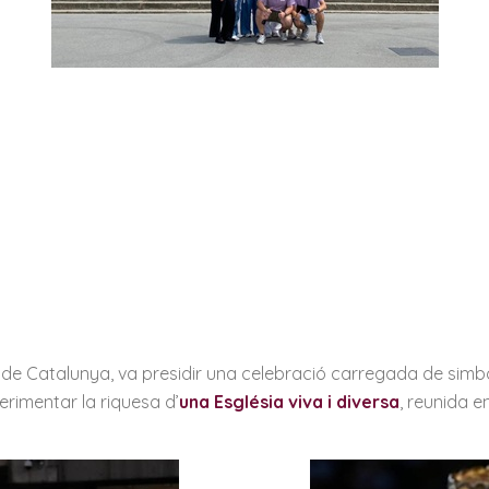
 de Catalunya, va presidir una celebració carregada de simbol
perimentar la riquesa d’
una Església viva i diversa
, reunida e