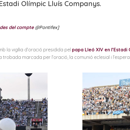
’Estadi Olímpic Lluís Companys.
udes del compte
@Pontifex]
b la vigília d’oració presidida pel
papa Lleó XIV en l’Estadi 
 trobada marcada per l’oració, la comunió eclesial i l’esper