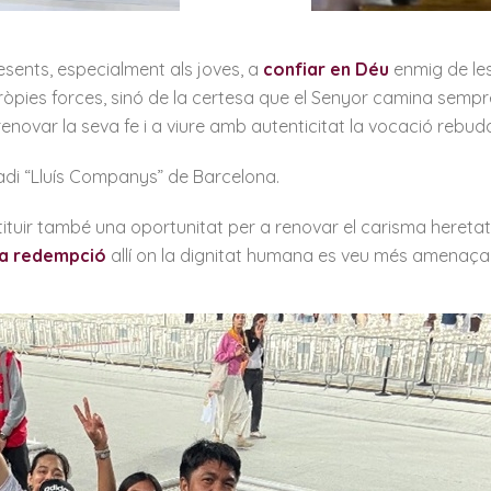
resents, especialment als joves, a
confiar en Déu
enmig de les 
pròpies forces, sinó de la certesa que el Senyor camina sempr
renovar la seva fe i a viure amb autenticitat la vocació rebud
stadi “Lluís Companys” de Barcelona.
stituir també una oportunitat per a renovar el carisma hereta
 la redempció
allí on la dignitat humana es veu més amenaça