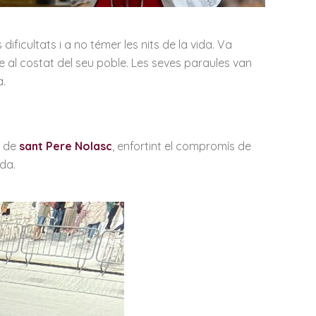
dificultats i a no témer les nits de la vida. Va
e al costat del seu poble. Les seves paraules van
a.
t de
sant Pere Nolasc
, enfortint el compromís de
da.