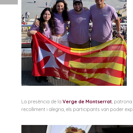
La presència de la
Verge de Montserrat
, patrona
recolliment i alegria, els participants van poder ex