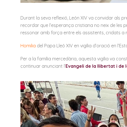
Durant la seva reflexió, León XIV va convidar als p
recordar que l’esperança cristiana no neix de les 
ressonar amb força entre els assistents, cridats a 
Homilia
del Papa Lleó XIV en vigília d’oració en l’E
Per a la família mercedària, aquesta vigília va con
continuar anunciant l’
Evangeli de la llibertat i de