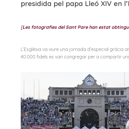
presidida pel papa Lleó XIV en l
[
Les fotografies del Sant Pare han estat obting
L’Església va viure una jornada d’especial gràcia am
40.000 fidels es van congregar per a compartir una