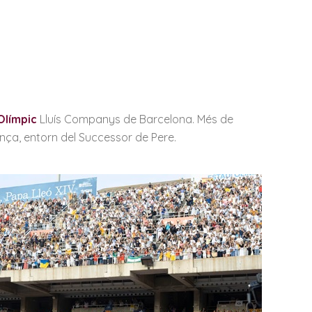
Olímpic
Lluís Companys de Barcelona. Més de
ança, entorn del Successor de Pere.