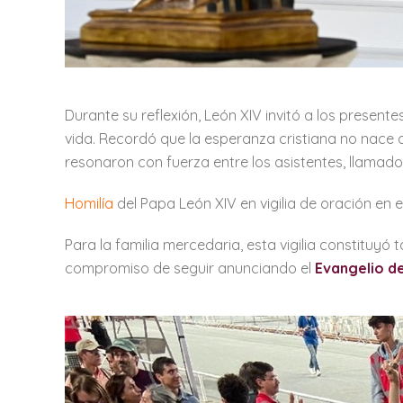
Durante su reflexión, León XIV invitó a los present
vida. Recordó que la esperanza cristiana no nace d
resonaron con fuerza entre los asistentes, llamados
Homilía
del Papa León XIV en vigilia de oración en 
Para la familia mercedaria, esta vigilia constitu
compromiso de seguir anunciando el
Evangelio de