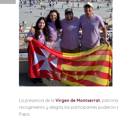
La presencia de la
Virgen de Montserrat
, patron
recogimiento y alegría, los participantes pudieron
Papa.