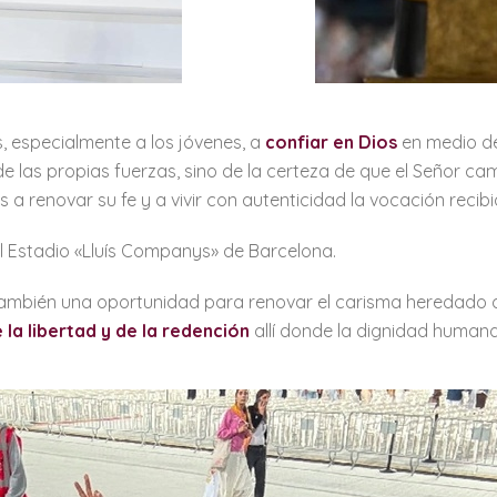
es, especialmente a los jóvenes, a
confiar en Dios
en medio de 
e las propias fuerzas, sino de la certeza de que el Señor ca
 a renovar su fe y a vivir con autenticidad la vocación recibi
el Estadio «Lluís Companys» de Barcelona.
yó también una oportunidad para renovar el carisma heredado
 la libertad y de la redención
allí donde la dignidad huma