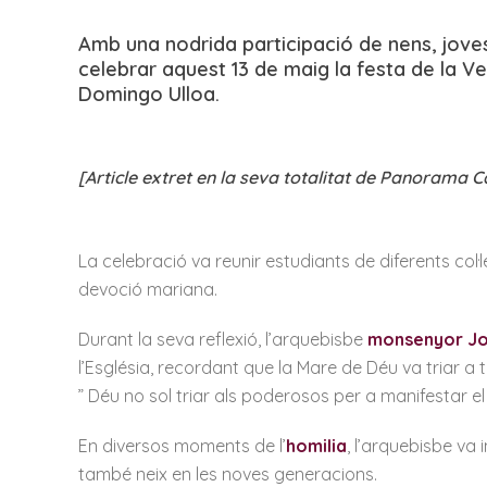
Amb una nodrida participació de nens, joves,
celebrar aquest 13 de maig la festa de la 
Domingo Ulloa.
[Article extret en la seva totalitat de Panorama C
La celebració va reunir estudiants de diferents col·
devoció mariana.
Durant la seva reflexió, l’arquebisbe
monsenyor Jo
l’Església, recordant que la Mare de Déu va triar a
” Déu no sol triar als poderosos per a manifestar el 
En diversos moments de l’
homilia
, l’arquebisbe va
també neix en les noves generacions.