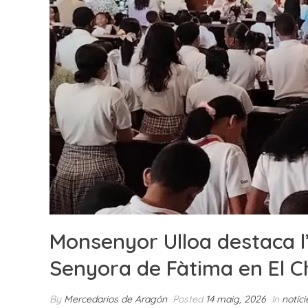
Monsenyor Ulloa destaca l
Senyora de Fàtima en El Ch
By
Mercedarios de Aragón
Posted
14 maig, 2026
In
notíci