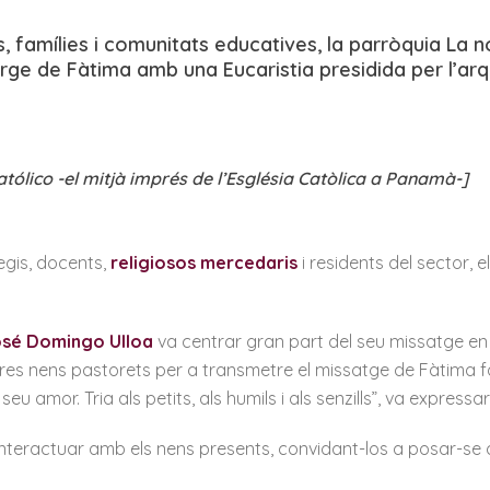
 famílies i comunitats educatives, la parròquia La no
Verge de Fàtima amb una Eucaristia presidida per l
atólico -el mitjà imprés de l’Església Catòlica a Panamà-]
legis, docents,
religiosos mercedaris
i residents del sector, e
sé Domingo Ulloa
va centrar gran part del seu missatge en l
 tres nens pastorets per a transmetre el missatge de Fàtima f
seu amor. Tria als petits, als humils i als senzills”, va express
 interactuar amb els nens presents, convidant-los a posar-se