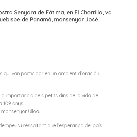
stra Senyora de Fàtima, en El Chorrillo, va
’arquebisbe de Panamà, monsenyor José
ls qui van participar en un ambient d’oració i
a importància dels petits dins de la vida de
a 109 anys.
ar monsenyor Ulloa.
 dempeus i ressaltant que l’esperança del país