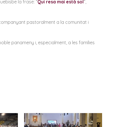
ebisbe la frase: “
Qui resa mai està sol
“,
acompanyant pastoralment a la comunitat i
le panameny i, especialment, a les famílies