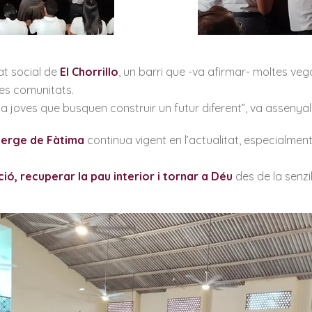
at social de
El Chorrillo
, un barri que -va afirmar- moltes veg
ves comunitats.
i ha joves que busquen construir un futur diferent”, va assenyal
erge de Fàtima
continua vigent en l’actualitat, especialmen
ció, recuperar la pau interior i tornar a Déu
des de la senzil