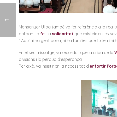
Monsenyor Ulloa també va fer referència a la realit
oblidant la
fe
i la
solidaritat
que existeix en les se
” Aquí hi ha gent bona, hi ha famílies que lluiten i h
En el seu missatge, va recordar que la crida de la
V
divisions i la pèrdua d’esperança.
Per això, va insistir en la necessitat d’
enfortir l’ora