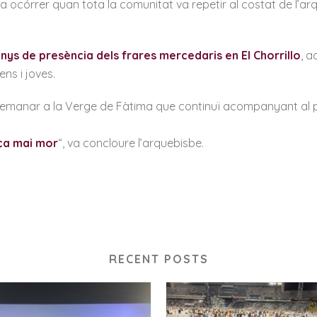
ocórrer quan tota la comunitat va repetir al costat de l’arqu
nys de presència dels frares mercedaris en El Chorrillo
, 
ns i joves.
manar a la Verge de Fàtima que continuï acompanyant al pob
ça mai mor
“, va concloure l’arquebisbe.
RECENT POSTS