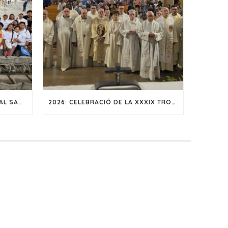
L’ORDE DE LA MERCÈ S’UNEIX AL SANT PARE EN UNA VIGÍLIA DE FE I ESPERANÇA A BARCELONA
2026: CELEBRACIÓ DE LA XXXIX TROBADA DE SEGLARS MERCEDARIS A CASTELLÓ