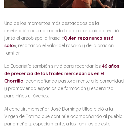
Uno de los momentos más destacados de la
celebración ocurrió cuando toda la comunidad repitió
junto al arzobispo la frase: «
Quien reza nunca está
solo
«, resaltando el valor del rosario y de la oración
familiar.
La Eucaristía también sirvió para recordar los
46 años
de presencia de los frailes mercedarios en El
Chorrillo
, acompañando pastoralmente a la comunidad
y promoviendo espacios de formación y esperanza
para niños y jóvenes.
Al concluir, monseñor José Domingo Ulloa pidió a la
Virgen de Fátima que continúe acompañando al pueblo
panameño y, especialmente, a las familias de este