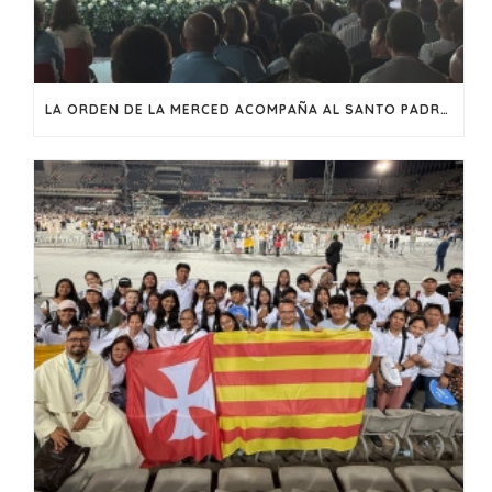
LA ORDEN DE LA MERCED ACOMPAÑA AL SANTO PADRE LEÓN XIV EN SU VISITA A CATALUNYA