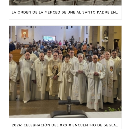
LA ORDEN DE LA MERCED SE UNE AL SANTO PADRE EN UNA VIGILIA DE FE Y ESPERANZA EN BARCELONA
2026: CELEBRACIÓN DEL XXXIX ENCUENTRO DE SEGLARES MERCEDARIOS EN CASTELLÓN