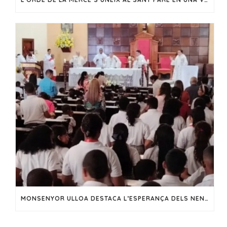
MONSENYOR ULLOA DESTACA L’ESPERANÇA DELS NENS DURANT LA FESTA DE LA NOSTRA SENYORA DE FÀTIMA EN EL CHORRILLO