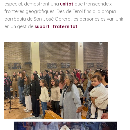
especial, demostrant una
unitat
que transcendeix
fronteres geogràfiques. Des de Terol fins a la pròpia
parròquia de San José Obrero, les persones es van unir
en un gest de
suport
i
fraternitat
.