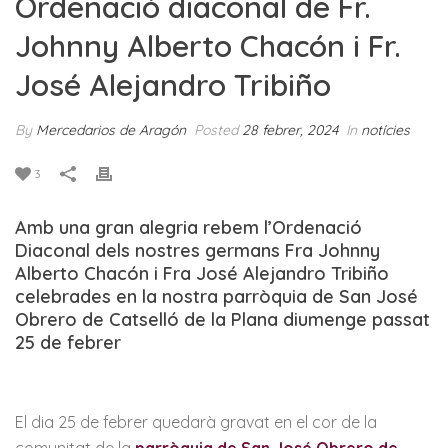
Ordenació diaconal de Fr.
Johnny Alberto Chacón i Fr.
José Alejandro Tribiño
By
Mercedarios de Aragón
Posted
28 febrer, 2024
In
notícies
3
Amb una gran alegria rebem l’Ordenació
Diaconal dels nostres germans Fra Johnny
Alberto Chacón i Fra José Alejandro Tribiño
celebrades en la nostra parròquia de San José
Obrero de Catselló de la Plana diumenge passat
25 de febrer
El dia 25 de febrer quedarà gravat en el cor de la
comunitat de la
parròquia de San José Obrero de