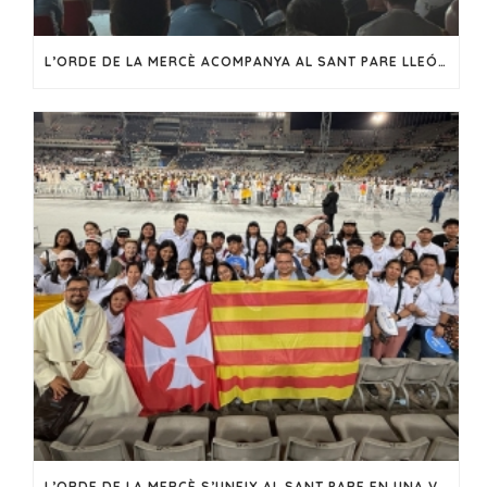
L’ORDE DE LA MERCÈ ACOMPANYA AL SANT PARE LLEÓ XIV EN LA SEVA VISITA A CATALUNYA
L’ORDE DE LA MERCÈ S’UNEIX AL SANT PARE EN UNA VIGÍLIA DE FE I ESPERANÇA A BARCELONA