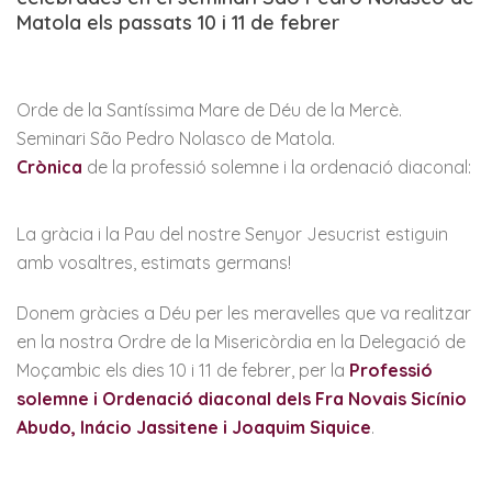
Matola els passats 10 i 11 de febrer
Orde de la Santíssima Mare de Déu de la Mercè.
Seminari São Pedro Nolasco de Matola.
Crònica
de la professió solemne i la ordenació diaconal:
La gràcia i la Pau del nostre Senyor Jesucrist estiguin
amb vosaltres, estimats germans!
Donem gràcies a Déu per les meravelles que va realitzar
en la nostra Ordre de la Misericòrdia en la Delegació de
Moçambic els dies 10 i 11 de febrer, per la
Professió
solemne i Ordenació diaconal dels Fra Novais Sicínio
Abudo, Inácio Jassitene i Joaquim Siquice
.