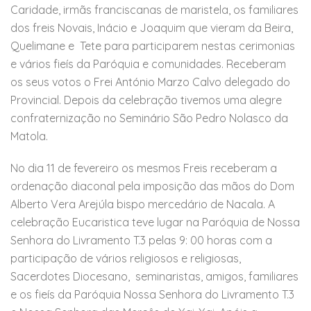
Caridade, irmãs franciscanas de maristela, os familiares
dos freis Novais, Inácio e Joaquim que vieram da Beira,
Quelimane e Tete para participarem nestas cerimonias
e vários fieís da Paróquia e comunidades. Receberam
os seus votos o Frei António Marzo Calvo delegado do
Provincial. Depois da celebração tivemos uma alegre
confraternização no Seminário São Pedro Nolasco da
Matola.
No dia 11 de fevereiro os mesmos Freis receberam a
ordenação diaconal pela imposição das mãos do Dom
Alberto Vera Arejúla bispo mercedário de Nacala. A
celebração Eucaristica teve lugar na Paróquia de Nossa
Senhora do Livramento T.3 pelas 9: 00 horas com a
participação de vários religiosos e religiosas,
Sacerdotes Diocesano, seminaristas, amigos, familiares
e os fieís da Paróquia Nossa Senhora do Livramento T.3