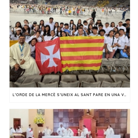
L’ORDE DE LA MERCÈ S’UNEIX AL SANT PARE EN UNA VIGÍLIA DE FE I ESPERANÇA A BARCELONA