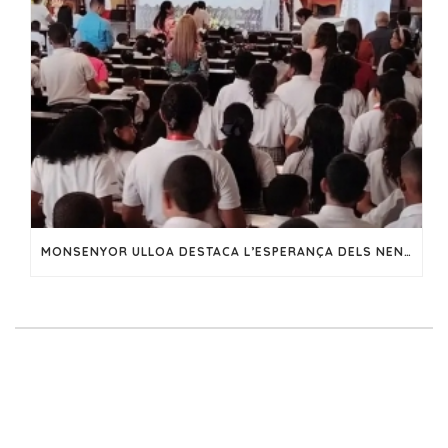
MONSENYOR ULLOA DESTACA L’ESPERANÇA DELS NENS DURANT LA FESTA DE LA NOSTRA SENYORA DE FÀTIMA EN EL CHORRILLO