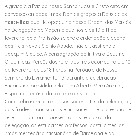
A graça e a Paz de nosso Senhor Jesus Cristo estejam
convosco amados irmos! Damos graças a Deus pelas
maravilhas que Ele operou na nossa Ordem das Mercês
na Delegação de Moçambique nos dias 10 e 11 de
fevereiro, pela Profissão solene e ordenação diaconal
dos freis Novais Sicínio Abudo, Inácio Jassitene e
Joaquim Siquice. A consagração definitiva a Deus na
Ordem das Mercês dos referidos freis ocorreu no dia 10
de fevereiro, pelas 18 horas na Paróquia de Nossa
Senhora do Livramento T.3, durante a celebração
Eucarística presídida pelo Dom Alberto Vera Arejula,
Bispo mercedário da diocese de Nacala .
Concelebraram os religiosos sacerdotes da delegação,
dois frades Franciscanos e um sacerdote diocesano de
Tete. Contou com a presença dos religiosos da
delegação, os estudantes professos, postulantes, as
irmãs mercedária missionária de Barcelona e da