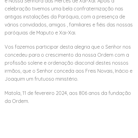
e Nossa Senhora das Mercês de Xai-Xai. Apóis a
celebração tivemos uma bela confraternização nas
antigas instalações da Paróquia, com a presença de
vários convidados, amigos , familiares e fiéis das nossas
paróquias de Maputo e Xai-Xai.
Vos fazemos participar desta alegria que o Senhor nos
concedeu para o crescimento da nossa Ordem com a
profissão solene e ordenação diaconal destes nossos
irmãos, que o Senhor conceda aos Freis Novais, Inácio e
Joaquim um frutuoso ministério.
Matola, 11 de fevereiro 2024, aos 806 anos da fundação
da Ordem.