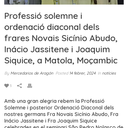
Professió solemne i
ordenació diaconal dels
frares Novais Sicínio Abudo,
Inácio Jassitene i Joaquim
Siquice, a Matola, Moçambic
By
Mercedarios de Aragón
Posted
14 febrer, 2024
In
notícies
3
Amb una gran alegria rebem la Professió
Solemne i posterior Ordenació Diaconal dels
nostres germans Fra Novais Sicínio Abudo, Fra
Inácio Jassitene i Fra Joaquim Siquice
celebrades en el seminari São Pedro Nolasco de