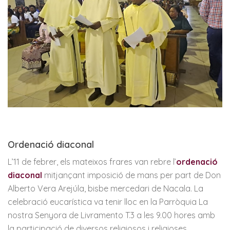
Ordenació diaconal
L’11 de febrer, els mateixos frares van rebre l’
ordenació
diaconal
mitjançant imposició de mans per part de Don
Alberto Vera Arejúla, bisbe mercedari de Nacala. La
celebració eucarística va tenir lloc en la Parròquia La
nostra Senyora de Livramento T.3 a les 9.00 hores amb
la participació de diversos religiosos i religioses,