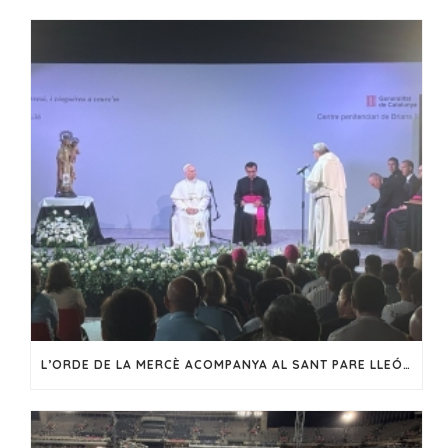
L’ORDE DE LA MERCÈ ACOMPANYA AL SANT PARE LLEÓ XIV EN LA SEVA VISITA A CATALUNYA