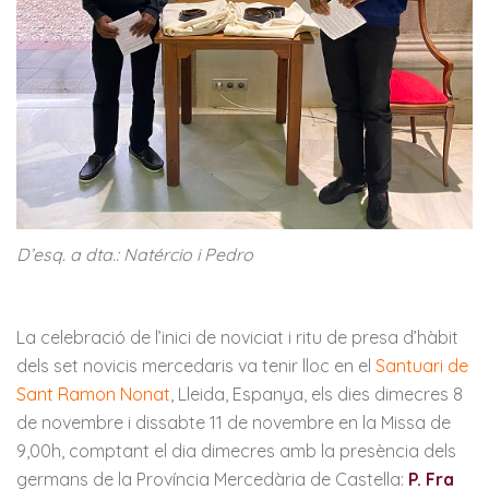
D’esq. a dta.: Natércio i Pedro
La celebració de l’inici de noviciat i ritu de presa d’hàbit
dels set novicis mercedaris va tenir lloc en el
Santuari de
Sant Ramon Nonat
, Lleida, Espanya, els dies dimecres 8
de novembre i dissabte 11 de novembre en la Missa de
9,00h, comptant el dia dimecres amb la presència dels
germans de la Província Mercedària de Castella:
P. Fra