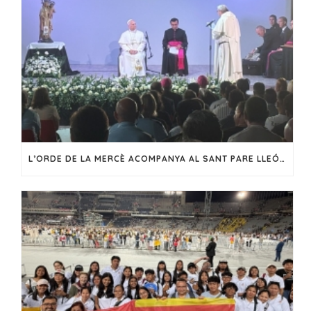
L’ORDE DE LA MERCÈ ACOMPANYA AL SANT PARE LLEÓ XIV EN LA SEVA VISITA A CATALUNYA