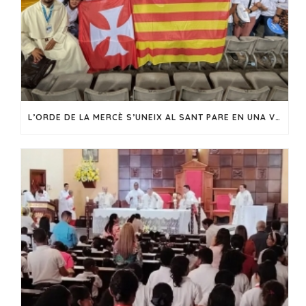
L’ORDE DE LA MERCÈ S’UNEIX AL SANT PARE EN UNA VIGÍLIA DE FE I ESPERANÇA A BARCELONA