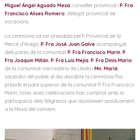
Miguel Ángel Aguado Mesa
, conseller provincial i
P. Fra
Francisco Alises Romero
, delegat provincial de
vocacions.
La cerimònia va ser presidida pel P. Provincial de la
Mercè d’Aragó,
P. Fra José Juan Galve
acompanyat
dels pares de la comunitat
P. Fra Francisco Marín
,
P.
Fra Joaquín Millán
,
P. Fra Luis Mejía
,
P. Fra Dinís Mario
de la comunitat mercedària de Lleida i
Mn. Marià
sacerdot del poble; el dia dissabte la cerimònia l’ha
presidit el pare superior de la comunitat P. Fra Francisco
Marín, totes dues celebracions han comptat amb la
participació dels feligresos que assisteixen assíduament
a la Missa del convent.