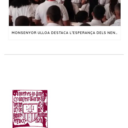
MONSENYOR ULLOA DESTACA L’ESPERANÇA DELS NENS DURANT LA FESTA DE LA NOSTRA SENYORA DE FÀTIMA EN EL CHORRILLO