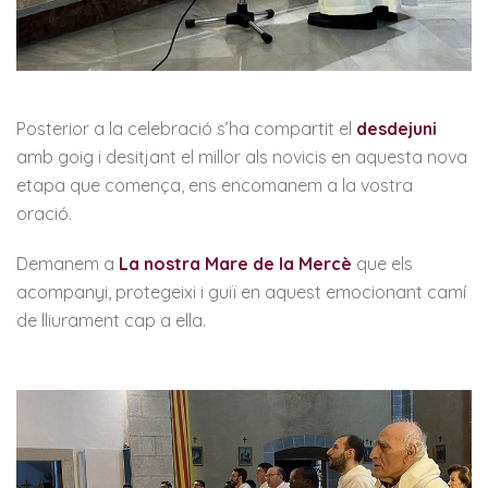
Posterior a la celebració s’ha compartit el
desdejuni
amb goig i desitjant el millor als novicis en aquesta nova
etapa que comença, ens encomanem a la vostra
oració.
Demanem a
La nostra Mare de la Mercè
que els
acompanyi, protegeixi i guiï en aquest emocionant camí
de lliurament cap a ella.