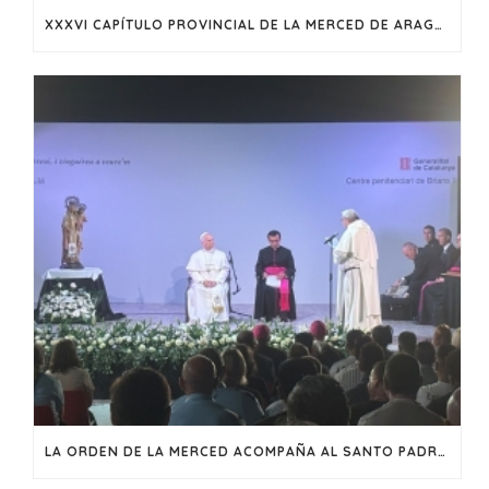
XXXVI CAPÍTULO PROVINCIAL DE LA MERCED DE ARAGÓN
LA ORDEN DE LA MERCED ACOMPAÑA AL SANTO PADRE LEÓN XIV EN SU VISITA A CATALUNYA