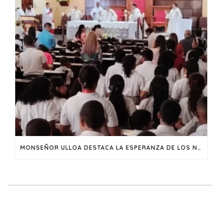
MONSEÑOR ULLOA DESTACA LA ESPERANZA DE LOS NIÑOS DURANTE LA FIESTA DE NUESTRA SEÑORA DE FÁTIMA EN EL CHORRILLO