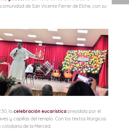
a comunidad de San Vicente Ferrer de Elche, con su
:30, la
celebración eucarística
presidida por el
ves y capillas del templo. Con los textos litúrgicos
n cotidiana de la Merced.