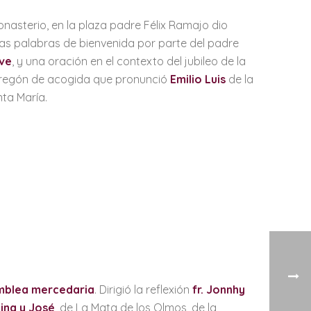
nasterio, en la plaza padre Félix Ramajo dio
as palabras de bienvenida por parte del padre
lve
, y una oración en el contexto del jubileo de la
pregón de acogida que pronunció
Emilio Luis
de la
ta María.
mblea mercedaria
. Dirigió la reflexión
fr. Jonnhy
ina y José
, de La Mata de los Olmos, de la