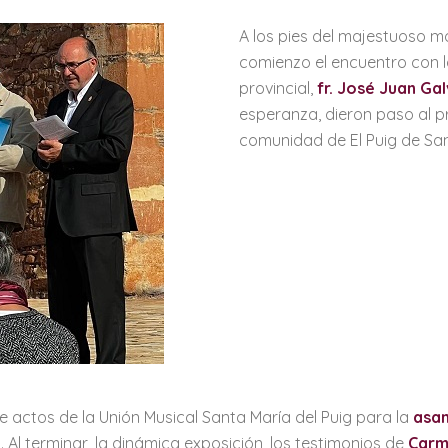
A los pies del majestuoso mo
comienzo el encuentro con l
provincial,
fr. José Juan Ga
esperanza, dieron paso al 
comunidad de El Puig de San
de actos de la Unión Musical Santa María del Puig para la
asa
l terminar, la dinámica exposición, los testimonios de
Carm