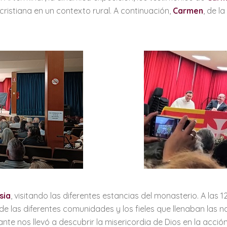
cristiana en un contexto rural. A continuación,
Carmen
, de l
sia
, visitando las diferentes estancias del monasterio. A las 12
e las diferentes comunidades y los fieles que llenaban las na
nte nos llevó a descubrir la misericordia de Dios en la acció