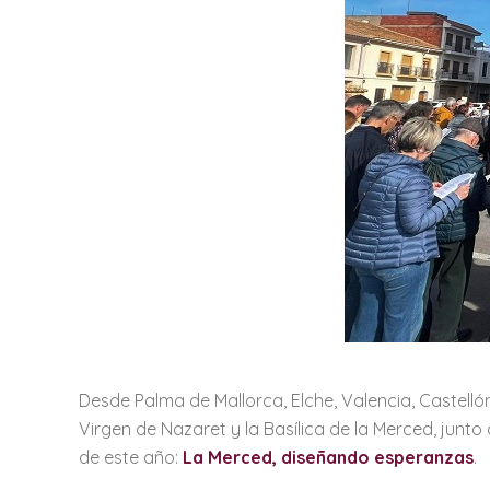
Desde Palma de Mallorca, Elche, Valencia, Castelló
Virgen de Nazaret y la Basílica de la Merced, junt
de este año:
La Merced, diseñando esperanzas
.