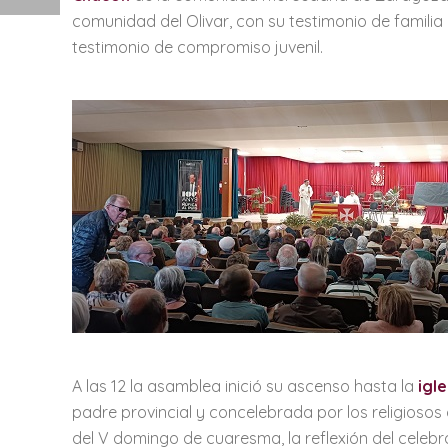
comunidad del Olivar, con su testimonio de familia 
testimonio de compromiso juvenil.
A las 12 la asamblea inició su ascenso hasta la
igle
padre provincial y concelebrada por los religiosos d
del V domingo de cuaresma, la reflexión del celebra