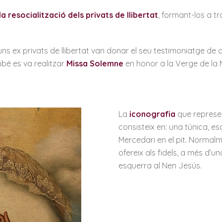
la resocialització dels privats de llibertat
, formant-los a tr
guns ex privats de llibertat van donar el seu testimoniatge de
bé es va realitzar
Missa Solemne
en honor a la Verge de la 
La
iconografia
que represen
consisteix en: una túnica, es
Mercedari en el pit. Normalm
ofereix als fidels, a més d’u
esquerra al Nen Jesús.