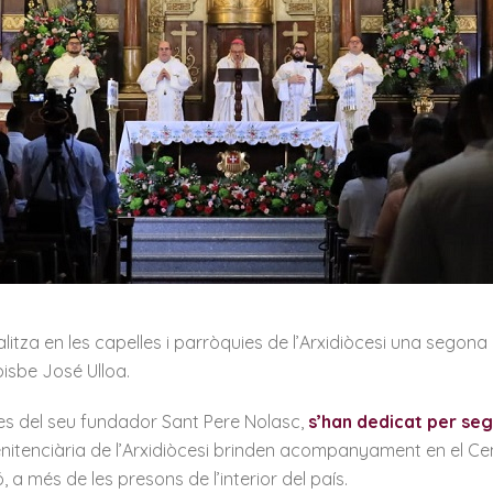
litza en les capelles i parròquies de l’Arxidiòcesi una segona
ebisbe José Ulloa.
des del seu fundador Sant Pere Nolasc,
s’han dedicat per seg
itenciària de l’Arxidiòcesi brinden acompanyament en el Cent
 a més de les presons de l’interior del país.