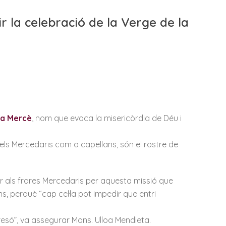
 la celebració de la Verge de la
la Mercè
, nom que evoca la misericòrdia de Déu i
“els Mercedaris com a capellans, són el rostre de
ir als frares Mercedaris per aquesta missió que
s, perquè “cap cel·la pot impedir que entri
presó”, va assegurar Mons. Ulloa Mendieta.