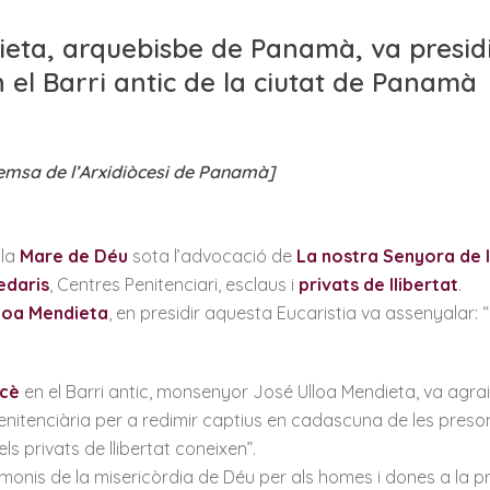
ta, arquebisbe de Panamà, va presidir
n el Barri antic de la ciutat de Panamà
remsa de l’Arxidiòcesi de Panamà]
 la
Mare de Déu
sota l’advocació de
La nostra Senyora de 
edaris
, Centres Penitenciari, esclaus i
privats de llibertat
.
loa Mendieta
, en presidir aquesta Eucaristia va assenyalar: 
rcè
en el Barri antic, monsenyor José Ulloa Mendieta, va agra
enitenciària per a redimir captius en cadascuna de les preson
els privats de llibertat coneixen”.
stimonis de la misericòrdia de Déu per als homes i dones a la 