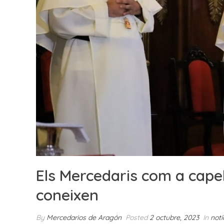
Els Mercedaris com a capell
coneixen
By
Mercedarios de Aragón
Posted
2 octubre, 2023
In
notí