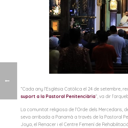
“Cada any l’Església Catòlica el 24 de setembre, rea
suport a la Pastoral Penitenciària
“, va dir l’arqu
La comunitat religiosa de l’Orde dels Mercedaris, 
seva arribada a Panamà a través de la Pastoral Pen
Joya, el Renacer i el Centre Femení de Rehabilitació,