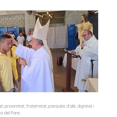
proximitat, fraternitat, paraules d’alè, dignitat i
a del Pare.