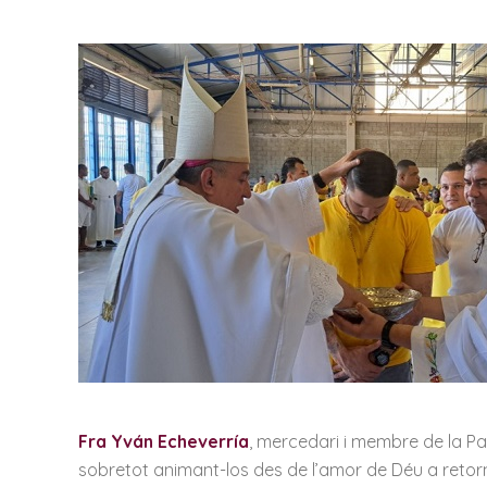
Fra Yván Echeverría
, mercedari i membre de la Pas
sobretot animant-los des de l’amor de Déu a retornar