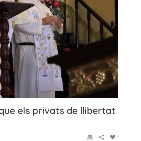
que els privats de llibertat
4