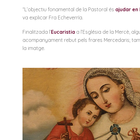
“L’objectiu fonamental de la Pastoral és
ajudar en 
va explicar Fra Echeverría.
Finalitzada l’
Eucaristia
a l’Església de la Mercè, al
acompanyament rebut pels frares Mercedaris; tam
la imatge.