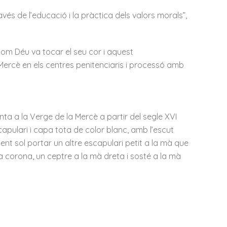
avés de l’educació i la pràctica dels valors morals”,
 com Déu va tocar el seu cor i aquest
Mercè en els centres penitenciaris i processó amb
ta a la Verge de la Mercè a partir del segle XVI
capulari i capa tota de color blanc, amb l’escut
ent sol portar un altre escapulari petit a la mà que
na corona, un ceptre a la mà dreta i sosté a la mà