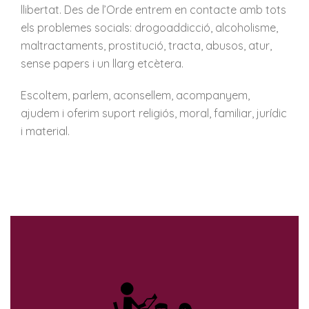
llibertat. Des de l’Orde entrem en contacte amb tots
els problemes socials: drogoaddicció, alcoholisme,
maltractaments, prostitució, tracta, abusos, atur,
sense papers i un llarg etcètera.
Escoltem, parlem, aconsellem, acompanyem,
ajudem i oferim suport religiós, moral, familiar, jurídic
i material.
Prevenció